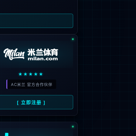
皇马下调罗德里戈售价，巴萨旧帅哈维或执掌热刺新帅
深度：快船4连胜北伐剧本又上线 “空间”二字成了救命良方
周五017 法甲：摩纳哥VS南特，今日专家比分预测
最新留言
链接