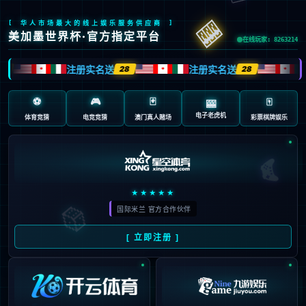
首页
/
包含"激战"标签的文章
01
德甲激战：斯图加特主场迎战
03月