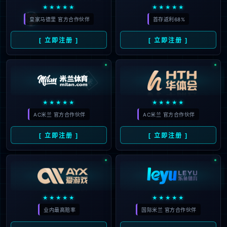
沃尔夫斯堡，欧战冲刺与保级
2026
突围的较量
#
斯图加特
#
激战
#
状态
#
主场
#
阵容
#
德
130
甲
#
比赛
#
伤病
#
战术
#
沃尔夫斯堡
#
矛盾斯
图加特
#
欧战
10
意甲激战：尤文图斯惊险追平
02月
拉齐奥，卡卢卢绝杀救主
2026