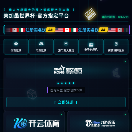
首页
/
意甲
/
内容详情
意甲：米兰三笔交易带来一亿欧元
的收入，球队还有11名球员等待被
出售
admin
2025-06-17
680
content="https://q6.itc.cn/images01/20250617/21c44269bd074f89