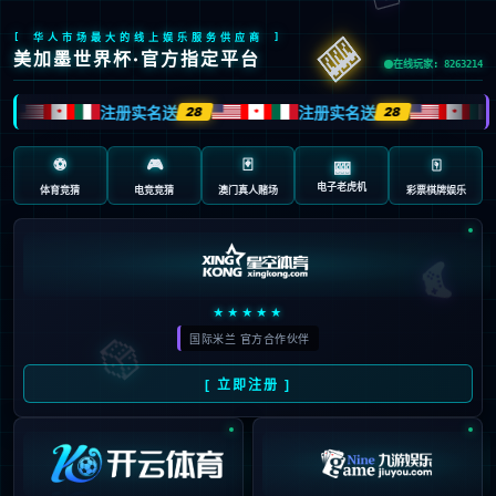
首页
/
包含"1"标签的文章
09
杨瀚森5分西亚卡姆22分 开拓
03月