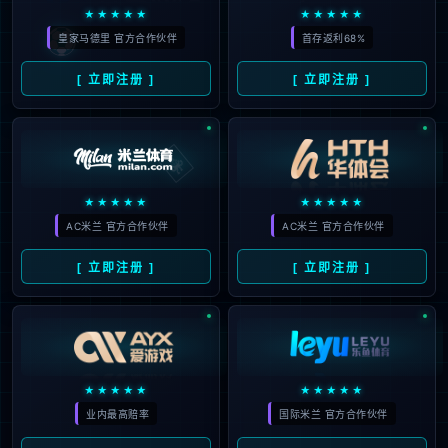
者大胜步行者
2026
#
1
#
开拓者
#
助攻
#
步行者
#
NBA
#
亨德
205
森
#
杨瀚森
#
篮板
#
卡姆
#
消息资讯
#
格兰特
#
霍勒迪
07
21+9+6+3填满数据栏 杨瀚森
03月
险打破G联赛个人得分纪录
2026