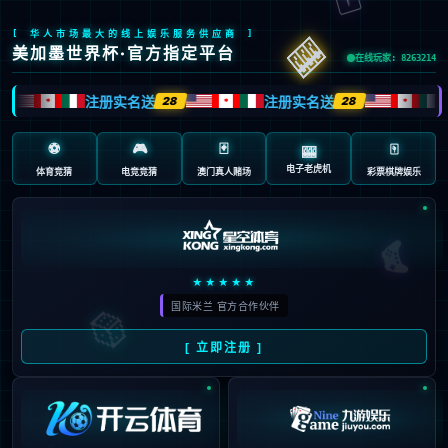
首页
/
包含"曼联"标签的文章
09
从因卡皮耶买断谈阿森纳的机
03月