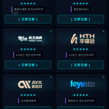
会：争冠靠地基稳定，贝尔塔
2026
实在重要
#
地基
#
贝尔塔
#
曼联
#
欧冠
#
阿尔特塔
#
188
罗马
#
阿森纳
#
卡皮
#
曼城
#
观点评论
#
萨利
巴
#
卡皮耶
09
马竞1.1亿王牌坐穿板凳！巴萨
03月
虎视眈眈，西蒙尼留人还是套
2026