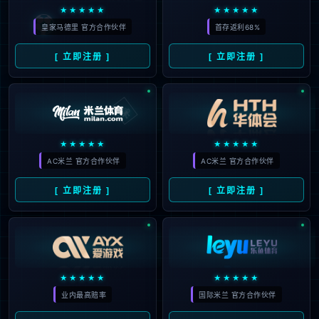
1，4线争冠，阿尔特塔能否超
2026
越瓜迪奥拉
#
曼联
#
欧冠
#
瓜迪奥拉
#
阿尔特塔
#
阿森
176
纳
#
欧洲
#
皇家马德里
#
比赛
#
曼城
#
消息资
讯
#
英超
07
英超5日凌晨战报!曼城翻车丢
03月
分，阿森纳1比0拿下关键三分
2026