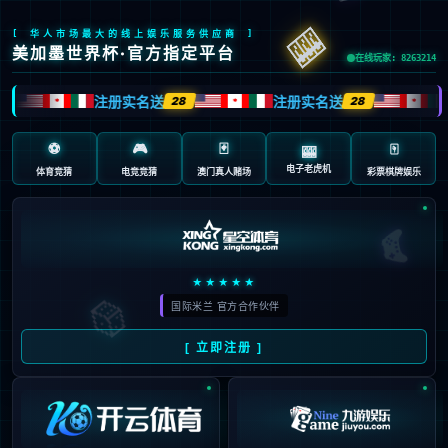
首页
/
包含"英超"标签的文章
09
悬念拉满！阿森纳35胜欧洲第
03月