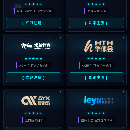
维耶多最新赛事分析
2026
#
皇家
#
赛事
#
西甲
#
客场
#
敦刻尔克
#
兰
195
斯
#
主场
#
奥维耶多
#
西班牙人
#
见闻记录
#
阿布内
09
周日022西甲前瞻：塞维利亚
03月
VS巴列卡诺 中游卡位VS客场
2026