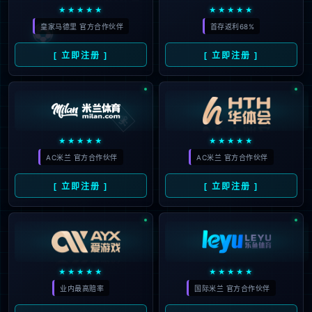
意甲前瞻：科莫主场死磕保级 萨索洛携进攻火力客场攻坚
2025年11月29日03:45，意甲联赛将上演一场关键对决，升班
马科莫将坐镇朱塞佩·西尼加利亚球场，迎战联赛中游劲旅萨
索洛。对于科莫而言，作为重返意甲的升班马，球队正深陷降
级区泥潭，此役主场抢分是保级的关键所在，需凭借主场优势
展现拼搏韧性；萨索洛则渴望通过客场拿分摆脱近期的起伏走
势，巩固联赛中游位置，向欧战资格附加赛区域发起冲击。这
场赛事不仅是升班马与老牌劲旅的实力碰撞，更将演绎科莫的
保级决心与萨索洛的进攻火力之争。本文将从两队近期竞技状